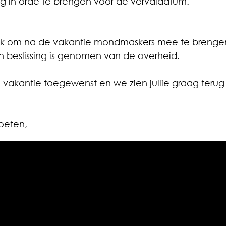
g in orde te brengen voor de vervaldatum.
 ook om na de vakantie mondmaskers mee te brengen
 beslissing is genomen van de overheid.
e vakantie toegewenst en we zien jullie graag terug
roeten,