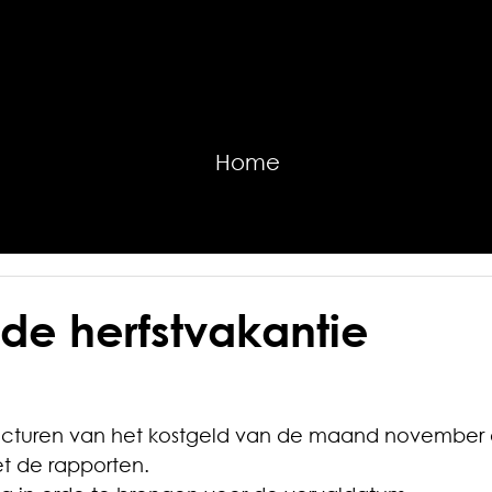
Home
de herfstvakantie
acturen van het kostgeld van de maand november 
 de rapporten.