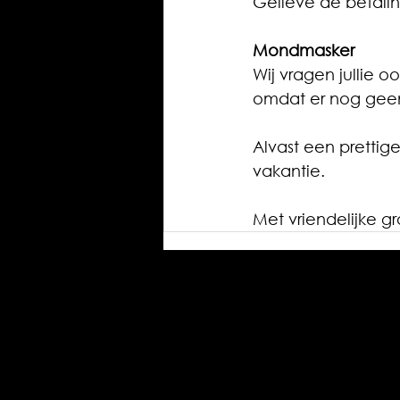
Gelieve de betalin
Mondmasker
Wij vragen jullie
omdat er nog geen
Alvast een prettig
vakantie.
Met vriendelijke g