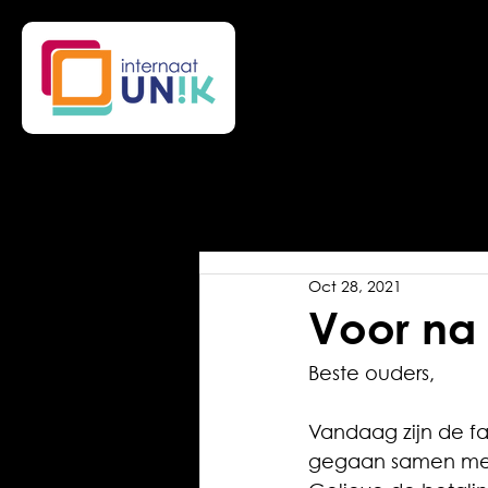
Oct 28, 2021
Voor na 
Beste ouders,
Vandaag zijn de f
gegaan samen met