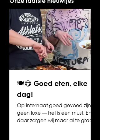
Onze laatste nieuwtjes
🍽️😋 Goed eten, elke
dag!
Op internaat goed gevoed zijn is
geen luxe — het is een must. En
daar zorgen wij maar al te graag
voor! 🧑‍🍳✨ Bij Internaat UNIK
staat er dagelijks lekkers op het