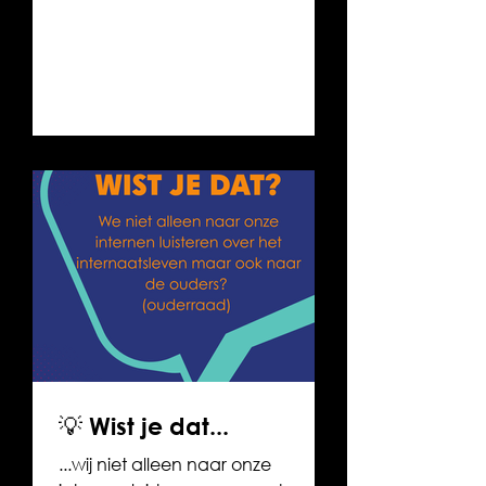
menu. Van warme maaltijden tot
tussendoortjes — onze internen
komen nooit tekort. 💛 Benieuwd
wat er zoal op tafel komt? Kom
eens langs en ontdek het zelf!
Neem contact met ons op voor
een afspraak.
💡 Wist je dat...
...wij niet alleen naar onze