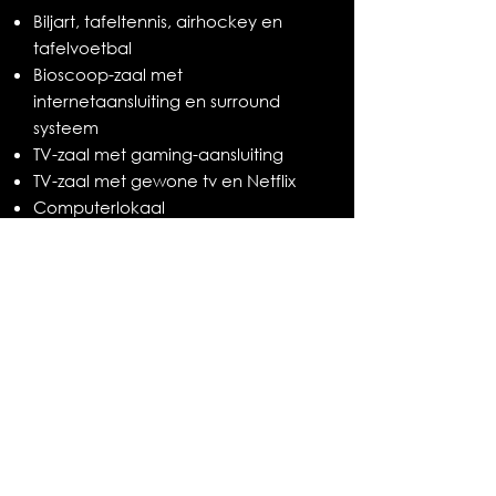
Biljart, tafeltennis, airhockey en
tafelvoetbal
Bioscoop-zaal met
internetaansluiting en surround
systeem
TV-zaal met gaming-aansluiting
TV-zaal met gewone tv en Netflix
Computerlokaal
Zithoek met comfortabele zetels
+17 - lokaal met keukenuitrusting
...
Buiten kunnen de internen
genieten van:
Tuin en terras van het internaat
Voetbalvelden naast K-blok
Basketbalveld