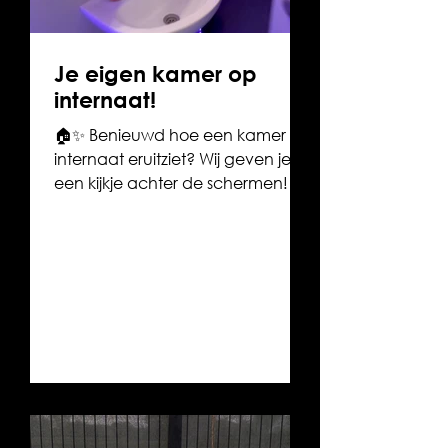
Je eigen kamer op
internaat!
🏠✨ Benieuwd hoe een kamer op
internaat eruitziet? Wij geven je
een kijkje achter de schermen! 👀
Bij Internaat UNIK heb je de keuze:
een gezellige 1-persoonskamer
voor wie graag wat rust heeft, of
een 2-persoonskamer voor wie
liever niet alleen is. 🛏️ Een eigen
plekje waar je tot rust kan komen
na een drukke schooldag. 💛 Wil
je het zelf komen bekijken? Neem
gerust contact met ons op — we
tonen je het graag! 😊