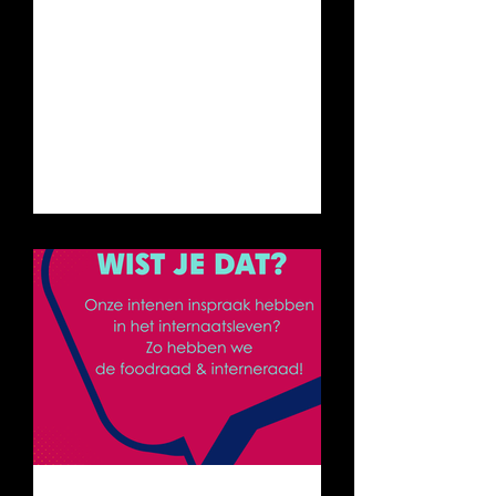
school in Brussel zit, in de regio, of
ergens helemaal anders — als je
op zoek bent naar een warme,
gestructureerde plek om te
wonen en te studeren, ben je
welkom bij ons. 🤗 Nieuwsgierig?
Kom eens langs of neem contact
op — we vertellen je er graag
alles over! 😊