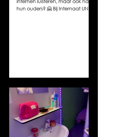
internen luisteren, maar ook naar
hun ouders? 🤗 Bij Internaat UNIK
hebben we een ouderraad waar
ouders hun ervaringen, ideeën en
vragen kunnen delen. 👨‍👩‍👧‍👦✨
Want een fijne internaatstijd
begint met een goede
samenwerking — tussen ons, de
leerlingen én de mensen thuis. 💛