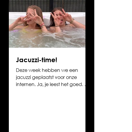
Jacuzzi-time!
Deze week hebben we een
jacuzzi geplaatst voor onze
internen. Ja, je leest het goed. 🫧
😍 Na een lange dag school,
studie en activiteiten verdienen
onze internen de kans om écht tot
rust te komen. En wat is er nu fijner
dan even wegzakken in een
warme jacuzzi? 🌙💛 Ontspanning