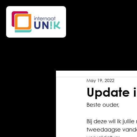
May 19, 2022
Update 
Beste ouder,
Bij deze wil ik jul
tweedaagse vandaa