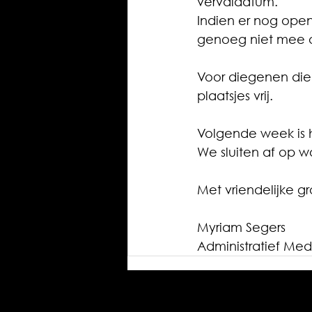
vervaldatum.
Indien er nog ope
genoeg niet mee 
Voor diegenen die
plaatsjes vrij.
Volgende week is h
We sluiten af op 
Met vriendelijke g
Myriam Segers
Administratief Me