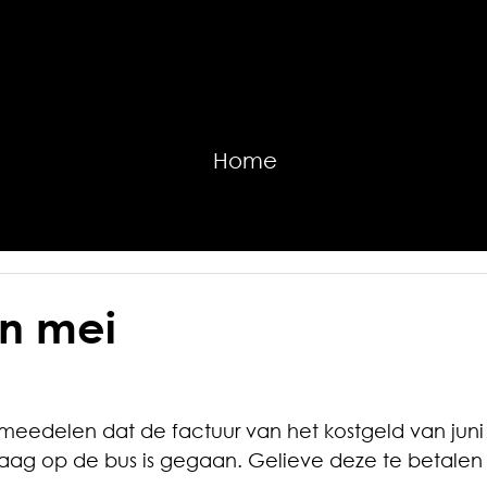
Home
in mei
lie meedelen dat de factuur van het kostgeld van jun
g op de bus is gegaan. Gelieve deze te betalen 