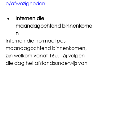
e/afwezigheden
I
nternen die 
maandag
ochtend
 binnenkome
n 
Internen die normaal pas 
maandag
ochtend
 binnenkomen, 
zijn welkom vanaf 1
6u.
  Zij volgen 
die dag het afstandsonderwijs van 
thuis !! 
Indien uw kind pas 
dinsdagochtend zal toekomen, 
willen wij U vriendelijk vragen om 
hiervoor een aanvraag in te dienen 
via de 
website.
https://www.internaatunik.b
e/afwezigheden
Met vriendelijke groet,