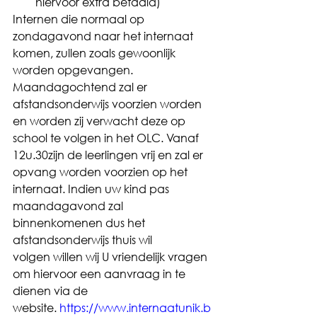
hiervoor extra betaald)
Internen die normaal op 
zondagavond naar het internaat 
komen, zullen zoals gewoonlijk 
worden opgevangen. 
Maandagochtend zal er 
afstandsonderwijs voorzien worden 
en worden zij verwacht deze op 
school te volgen
 in het OLC
. Vanaf 
12u.
30
zijn de leerlingen vrij en zal er 
opvang worden voorzien op het 
internaat. Indien uw kind pas 
maandagavond zal 
binnenkomen
en dus het 
afstandsonderwijs thuis wil 
volgen
 willen wij U vriendelijk vragen 
om hiervoor een aanvraag in te 
dienen via de 
website. 
https://www.internaatunik.b