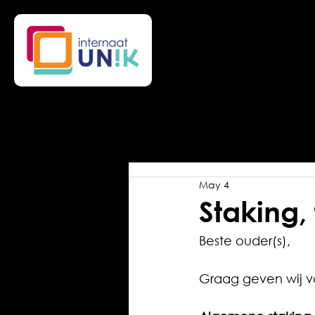
May 4
Staking,
Beste ouder(s),
Graag geven wij vo