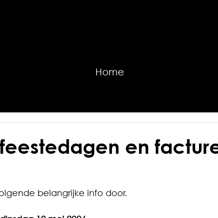
Home
 feestedagen en factur
lgende belangrijke info door.