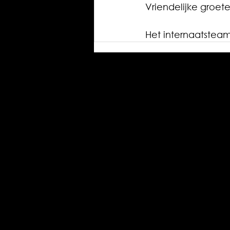
Vriendelijke groete
Het internaatstea