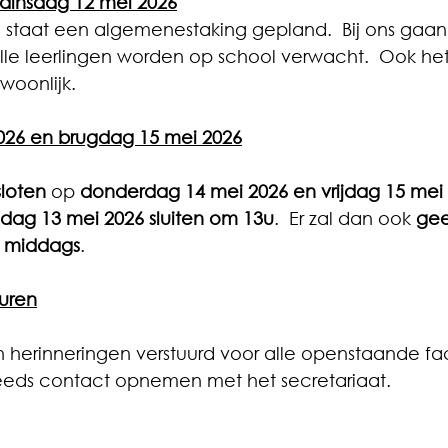
dinsdag 12 mei 2026
staat een algemenestaking gepland.  Bij ons gaan 
e leerlingen worden op school verwacht.  Ook het 
ewoonlijk.
026 en brugdag 15 mei 2026
loten
 op 
donderdag 14 mei 2026 en vrijdag 15 mei
ag 13 mei 2026 sluiten om 13u
.  Er zal dan ook 
gee
s middags
.
turen
herinneringen verstuurd voor alle openstaande fa
teeds contact opnemen met het secretariaat.