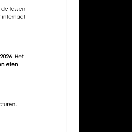
de lessen 
internaat 
 2026
. Het 
n eten 
cturen.