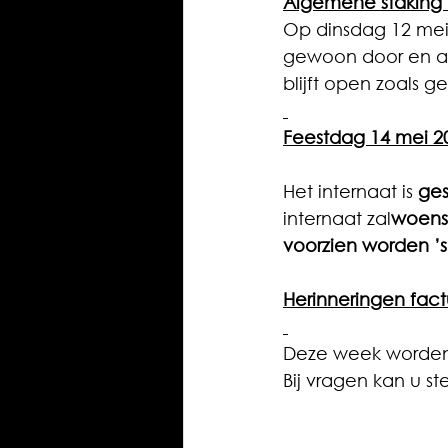
Algemene staking 
Op dinsdag 12 mei 
gewoon door en all
blijft open zoals g
Feestdag 14 mei 2
Het internaat is 
ges
internaat zal
woensd
voorzien worden ’
Herinneringen fac
Deze week worden 
Bij vragen kan u s