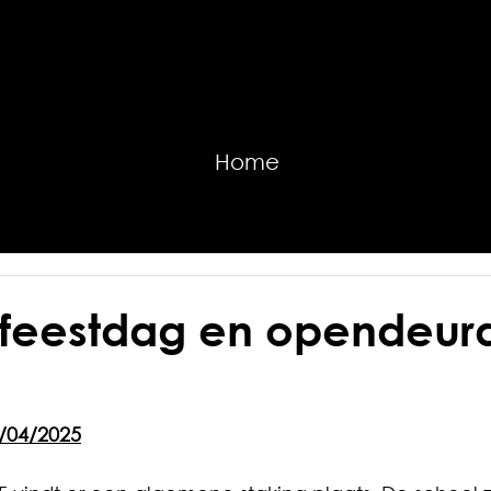
Home
, feestdag en opendeur
9/04/2025