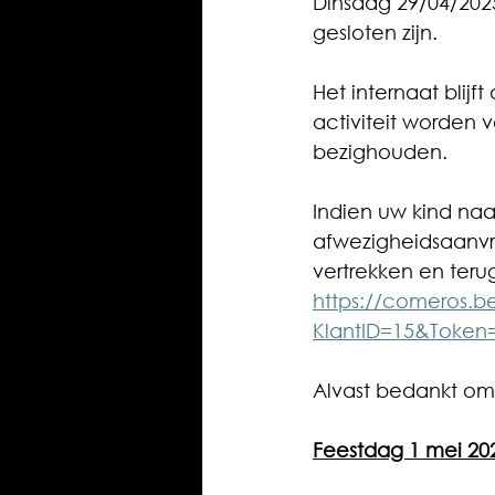
Dinsdag 29/04/2025
gesloten zijn.
Het internaat blij
activiteit worden v
bezighouden. 
Indien uw kind naa
afwezigheidsaanvra
vertrekken en terug
https://comeros.b
KlantID=15&Token
Alvast bedankt om t
Feestdag 1 mei 20