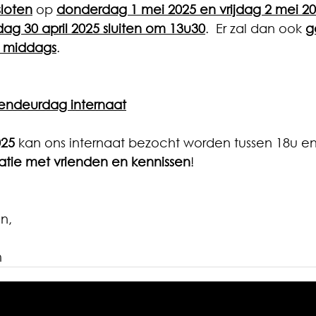
loten
 op 
donderdag 1 mei 2025 en vrijdag 2 mei 2
g 30 april 2025 sluiten om 13u30
.  Er zal dan ook 
g
s middags
.
endeurdag internaat
025
 kan ons internaat bezocht worden tussen 18u en 
atie met vrienden en kennissen
!
n,
m