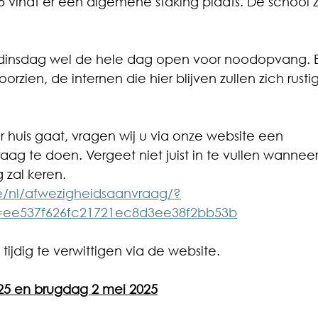
 vindt er een algemene staking plaats. De school za
ft dinsdag wel de hele dag open voor noodopvang. E
oorzien, de internen die hier blijven zullen zich rust
r huis gaat, vragen wij u via onze website een 
ag te doen. Vergeet niet juist in te vullen wanneer
 zal keren. 
e/nl/afwezigheidsaanvraag/?
=ee537f626fc21721ec8d3ee38f2bb53b
ijdig te verwittigen via de website. 
25 en brugdag 2 mei 2025