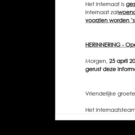
Het internaat is 
ges
internaat zal
woenda
voorzien worden ’
HERINNERING - Op
Morgen, 
25 april 2
gerust deze inform
Vriendelijke groete
Het internaatstea