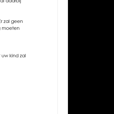
l daarbij 
r zal geen 
ig moeten 
 uw kind zal 