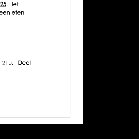
025
. Het 
een eten 
21u.   
Deel 