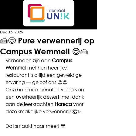
Dec 16, 2025
🍰😋 Pure verwennerij op
Campus Wemmel! 😋🍰
Verbonden zijn aan 
Campus 
Wemmel
 mét hun heerlijke 
restaurant is altijd een geweldige 
ervaring — geloof ons 😉😉
Onze internen genoten volop van 
een 
overheerlijk dessert
, met dank 
aan de leerkrachten 
Horeca
 voor 
deze smakelijke verwennerij! 👏✨
Dat smaakt naar meer! 💙