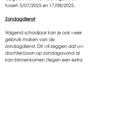
tussen 5/07/2025 en 17/08/2025.
Zondagdienst
Volgend schooljaar kan je ook weer 
gebruik maken van de 
zondagdienst. Dit wil zeggen dat uw 
dochter/zoon op zondagavond al 
kan binnenkomen (tegen een extra 
vergoeding) en dit tussen 20u en 
21u30.Gelieve dit door te geven 
indien u hiervan gebruik wil maken. 
Antwoord hiervoor op deze mail.
U kan zich hiervoor inschrijven voor 2 
periodes:
periode van september tot 
december: 200 €