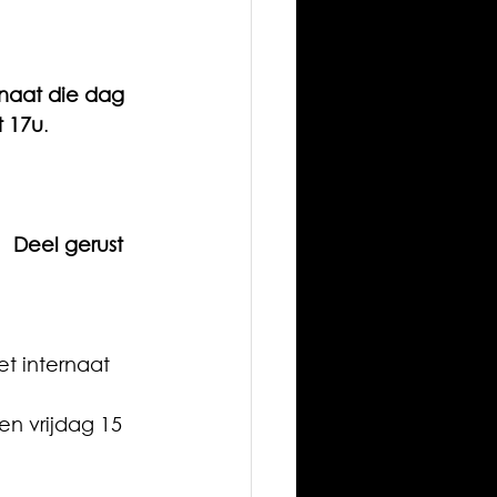
rnaat die dag 
t 17u
.
  
Deel gerust 
et internaat 
n vrijdag 15 