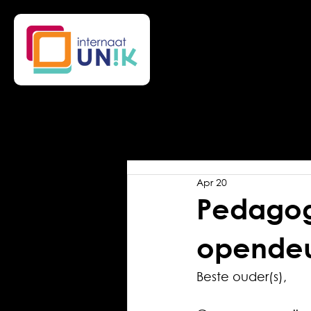
Apr 20
Pedagog
opendeu
Beste ouder(s),