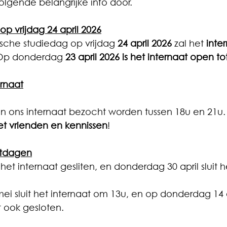
lgende belangrijke info door.
op vrijdag 24 april 2026
che studiedag op vrijdag 
24 april 2026
 zal het 
inte
  Op donderdag 
23 april 2026 is het internaat open to
rnaat
an ons internaat bezocht worden tussen 18u en 21u. 
et vrienden en kennissen
!
tdagen
 het internaat gesliten, en donderdag 30 april sluit h
 sluit het internaat om 13u, en op donderdag 14 e
t ook gesloten.