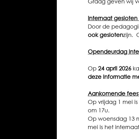
Graag geven wij vo
Internaat gesloten 
D
oor de pedagogis
ook gesloten
zijn.
Opendeurdag inte
Op 
24 april 2026
 k
deze informatie m
Aankomende fees
Op vrijdag 1 mei is
om 17u. 
Op woensdag 13 mei
mei is het internaa