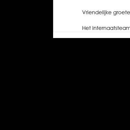
Vriendelijke groete
Het internaatstea