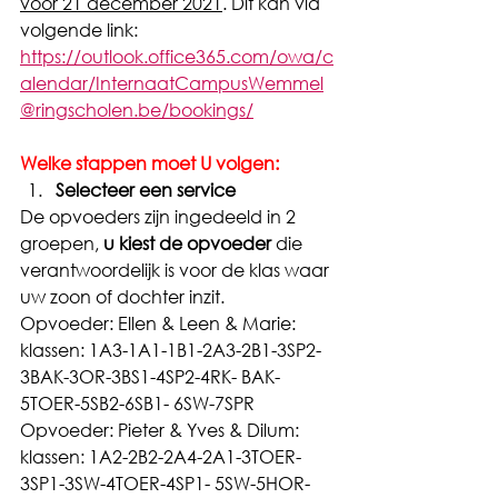
vóór 21 december 2021
. Dit kan via 
volgende link: 
https://outlook.office365.com/owa/c
alendar/InternaatCampusWemmel
@ringscholen.be/bookings/
Welke stappen moet U volgen:
Selecteer een service
De opvoeders zijn ingedeeld in 2 
groepen, 
u kiest de opvoeder
 die 
verantwoordelijk is voor de klas waar 
uw zoon of dochter inzit.
Opvoeder: Ellen & Leen & Marie: 
klassen: 1A3-1A1-1B1-2A3-2B1-3SP2-
3BAK-3OR-3BS1-4SP2-4RK- BAK-
5TOER-5SB2-6SB1- 6SW-7SPR
Opvoeder: Pieter & Yves & Dilum: 
klassen: 1A2-2B2-2A4-2A1-3TOER-
3SP1-3SW-4TOER-4SP1- 5SW-5HOR-