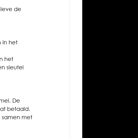
lieve de 
in het 
n het 
n sleutel 
 mei. De 
aat betaald.
d samen met 