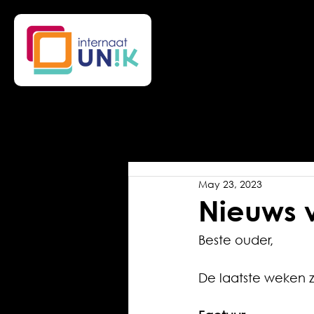
May 23, 2023
Nieuws 
Beste ouder,
De laatste weken z