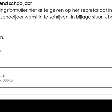
gend schooljaar
vingsformulier niet af te geven op het secretariaat in
chooljaar wenst in te schrijven. In bijlage stuur ik
n,
m
pdf
• 386KB