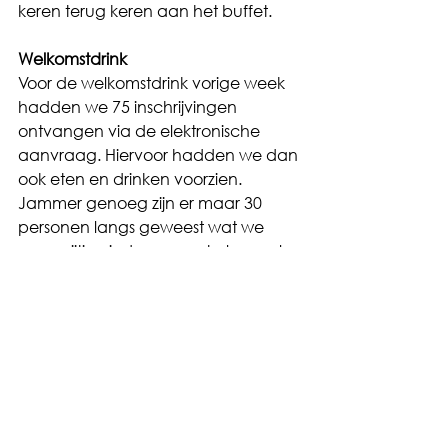
keren terug keren aan het buffet.
Welkomstdrink
Voor de welkomstdrink vorige week 
hadden we 75 inschrijvingen 
ontvangen via de elektronische 
aanvraag. Hiervoor hadden we dan 
ook eten en drinken voorzien.
Jammer genoeg zijn er maar 30 
personen langs geweest wat we 
zeer spijtig vinden en met als gevolg 
dat we heel wat eten hebben 
moeten weggooien, wat dus ook 
geldverspilling is voor het internaat.
We rekenen er dan ook op in de 
toekomst dat wanneer je je inschrijft, 
je ook langskomt. Dit alleen al uit 
beleefdheid en respect naar onze 
medewerkers toe.