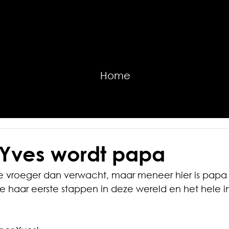
Home
Yves wordt papa
e vroeger dan verwacht, maar meneer hier is pap
e haar eerste stappen in deze wereld en het hele i