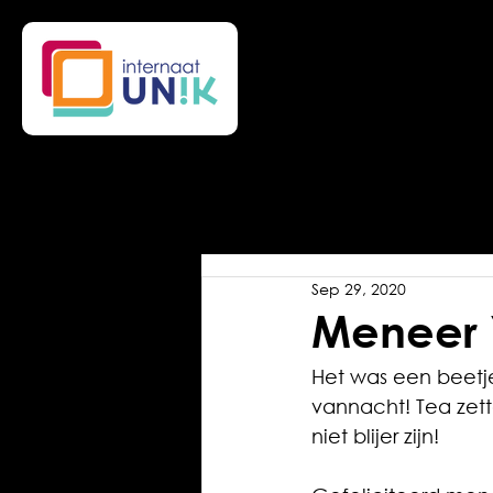
Sep 29, 2020
Meneer 
Het was een beetj
vannacht! Tea zett
niet blijer zijn!