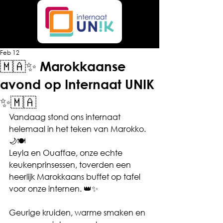
Feb 12
🇲🇦✨ Marokkaanse
avond op Internaat UNIK
✨🇲🇦
Vandaag stond ons internaat 
helemaal in het teken van Marokko. 
🌙🍽️
Leyla en Ouaffae, onze echte 
keukenprinsessen, toverden een 
heerlijk Marokkaans buffet op tafel 
voor onze internen. 👑✨
Geurige kruiden, warme smaken en 