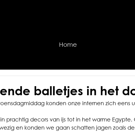
Home
ende balletjes in het d
woensdagmiddag konden onze internen zich eens ui
 in prachtig decors van ijs tot in het warme Egypte.
wezig en konden we gaan schatten jagen zoals de 