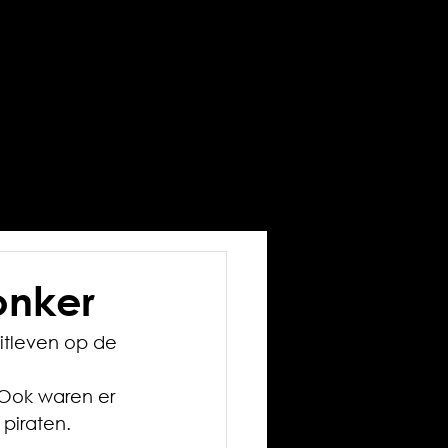
onker
tleven op de 
 Ook waren er 
piraten.