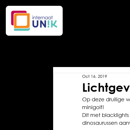
Oct 16, 2019
Lichtgev
Op deze druilige 
minigolf!
Dit met blacklights
dinosaurussen aan