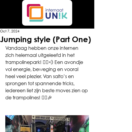
Oct 7, 2024
Jumping style (Part One)
Vandaag hebben onze internen 
zich helemaal uitgeleefd in het 
trampolinepark! 🏃‍♂️💨 Een avondje 
vol energie, beweging en vooral 
heel veel plezier. Van salto’s en 
sprongen tot spannende tricks, 
iedereen liet zijn beste moves zien op 
de trampolines! 🤸‍♀️🎉