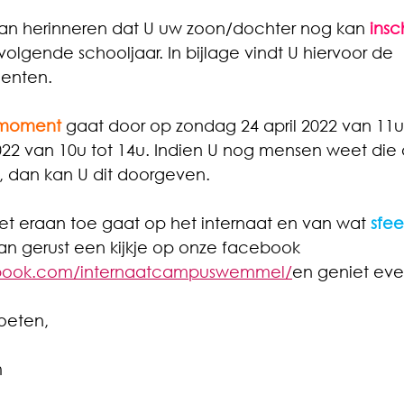
raan herinneren dat U uw zoon/dochter nog kan 
insc
volgende schooljaar. In bijlage vindt U hiervoor de 
enten. 
omoment
 gaat door op zondag 24 april 2022 van 11u
22 van 10u tot 14u. Indien U nog mensen weet die o
, dan kan U dit doorgeven.
et eraan toe gaat op het internaat en van wat 
sfe
n gerust een kijkje op onze facebook 
ebook.com/internaatcampuswemmel/
en geniet ev
roeten,
m