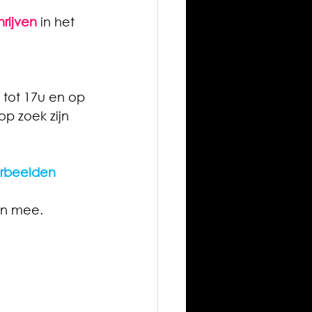
hrijven
 in het 
 tot 17u en op 
p zoek zijn 
erbeelden
en mee.