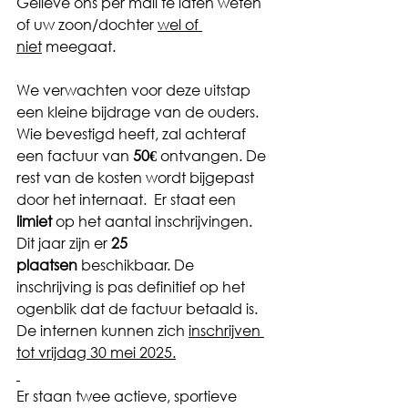
Gelieve ons per mail te laten weten 
of uw zoon/dochter 
wel of 
niet
 meegaat.
We verwachten voor deze uitstap 
een kleine bijdrage van de ouders. 
Wie bevestigd heeft, zal achteraf 
een factuur van 
50€
 ontvangen. De 
rest van de kosten wordt bijgepast 
door het internaat.  Er staat een 
limiet
 op het aantal inschrijvingen. 
Dit jaar zijn er 
25
plaatsen
 beschikbaar. De 
inschrijving is pas definitief op het 
ogenblik dat de factuur betaald is.
De internen kunnen zich 
inschrijven 
tot vrijdag 30 mei 2025.
Er staan twee actieve, sportieve 