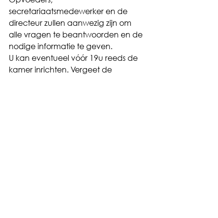
secretariaatsmedewerker en de 
directeur zullen aanwezig zijn om 
alle vragen te beantwoorden en de 
nodige informatie te geven.  
U kan eventueel vóór 19u reeds de 
kamer inrichten. Vergeet de 
plaatsbeschrijving aub niet te 
ondertekenen bij de ontvangst van 
de kamer. Vanaf 19u is het internaat 
gesloten !
Met genoegen nodigen wij u uit op 
deze infoavond van het internaat.
Gegroet,
Het internaatsteam
Home