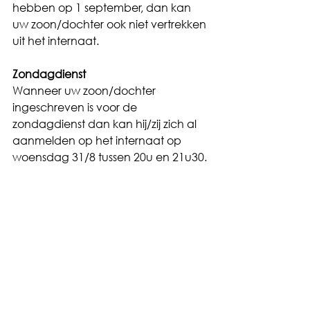
hebben op 1 september, dan kan 
uw zoon/dochter ook niet vertrekken 
uit het internaat.
Zondagdienst
Wanneer uw zoon/dochter 
ingeschreven is voor de 
zondagdienst dan kan hij/zij zich al 
aanmelden op het internaat op 
woensdag 31/8 tussen 20u en 21u30.
Welkomstdrink 23/09/22
Op vrijdag 23/9/22 gaat onze 
welkomstdrink door op het internaat 
en kunnen jullie als ouders ook eens 
de sfeer opsnuiven. Er zullen 
proevertjes van de middagmalen 
van onze internen zijn.
Hou deze datum alvast vrij.