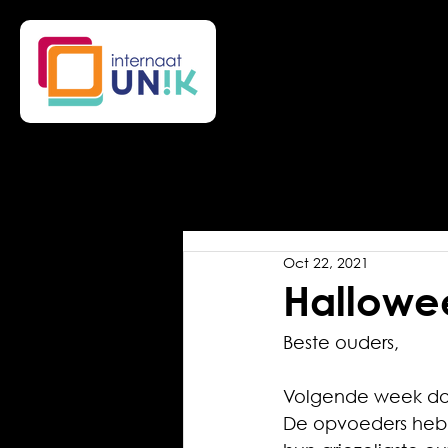
Oct 22, 2021
Hallowe
Beste ouders,
Volgende week dond
De opvoeders hebbe