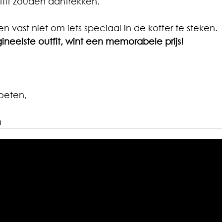
tfit zouden aantrekken. 
n vast niet om iets speciaal in de koffer te steken.
gineelste outfit, wint een memorabele prijs!
roeten,
m