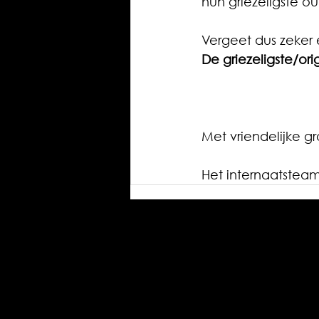
hun griezeligste ou
Vergeet dus zeker e
De griezeligste/ori
Met vriendelijke g
Het internaatstea