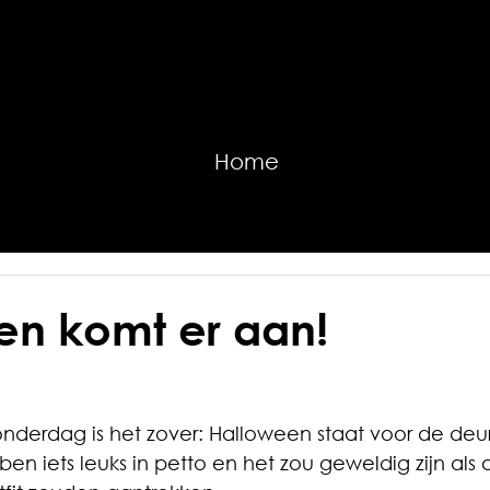
Home
en komt er aan!
erdag is het zover: Halloween staat voor de deur 
n iets leuks in petto en het zou geweldig zijn als a