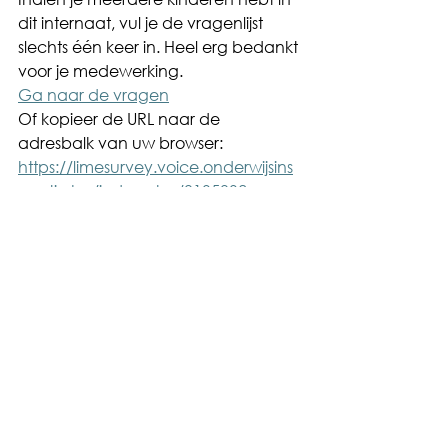
dit internaat, vul je de vragenlijst 
slechts één keer in. Heel erg bedankt 
voor je medewerking.
Ga naar de vragen
Of kopieer de URL naar de 
adresbalk van uw browser: 
https://limesurvey.voice.onderwijsins
pectie.be/index.php/813583?
lang=nl&Ucode=102137&SCENARIO
=DEFAULT&newtest=Y&ITYPE=DEFAUL
T
Je kan de vragen invullen tot en met 
24 mei 2026.
Alvast heel erg bedankt voor je 
medewerking.
Vriendelijke groeten,