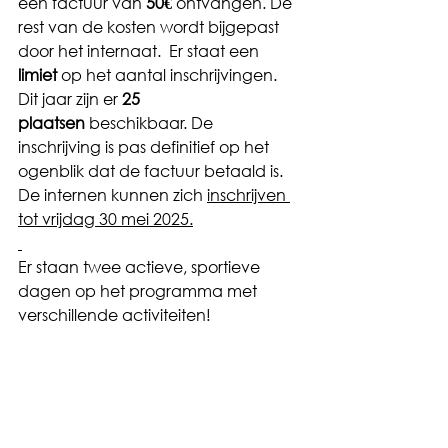
een factuur van 
50€
 ontvangen. De 
rest van de kosten wordt bijgepast 
door het internaat.  Er staat een 
limiet
 op het aantal inschrijvingen. 
Dit jaar zijn er 
25
plaatsen
 beschikbaar. De 
inschrijving is pas definitief op het 
ogenblik dat de factuur betaald is.
De internen kunnen zich 
inschrijven 
tot vrijdag 30 mei 2025.
Er staan twee actieve, sportieve 
dagen op het programma met 
verschillende activiteiten!
De eerste dag wordt een 
avontuurlijke, sportieve uitstap naar 
Terhills Cablepark : we gaan o.a 
springen en vliegen op het water.