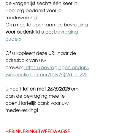
de vragenlijst slechts één keer in. 
Heel erg bedankt voor je 
medewerking.
Om mee te doen aan de bevraging 
voor ouders
klikt u op: 
bevraging 
ouders
Of u kopieert deze URL naar de 
adresbalk van uw 
browser:
https://bevragingen.onderw
ijsinspectie.be/recr7LNv7Ql2dt1iJ225
U heeft 
tot en met 
26/5/2025
 om 
aan de bevraging mee te 
doen.Hartelijk dank voor uw 
medewerking!
HERINNERING TWEEDAAGSE