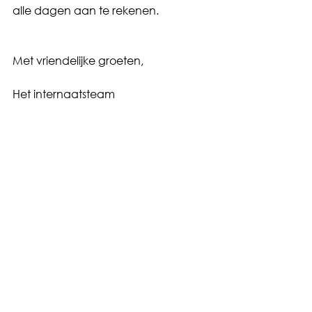
alle dagen aan te rekenen.
Met vriendelijke groeten,
Het internaatsteam
Examenregeling_Brief
.pdf
Download PDF • 237KB
Home