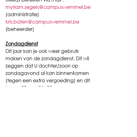
myriam.segers@campuswemmel.be
(administratie)
kris.baten@campuswemmel.be
(beheerder)
Zondagdienst
Dit jaar kan je ook weer gebruik 
maken van de zondagdienst. Dit wil 
zeggen dat U dochter/zoon op 
zondagavond al kan binnenkomen 
(tegen een extra vergoeding) en dit 
tussen 20u en 21u30.
Gelieve dit door te geven indien U 
hiervan gebruik wil maken. Spijtig 
genoeg moeten we meedelen dat 
deze reeds volzet is. Je kan je altijd 
inschrijven voor een wachtlijst.
U kan zich hiervoor inschrijven voor 2 