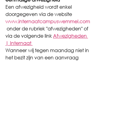
Een afwezigheid wordt enkel 
doorgegeven via de website 
www.internaatcampuswemmel.com
 onder de rubriek "afwezigheden" of 
via de volgende link 
Afwezigheden 
| Internaat 
Wanneer wij tegen maandag niet in 
het bezit zijn van een aanvraag 
(voor trainingen, .....) dan krijgt uw 
zoon/dochter geen toelating om te 
vertrekken.
Dit alles voor de veiligheid van uw 
kind.
Met vriendelijke groeten,