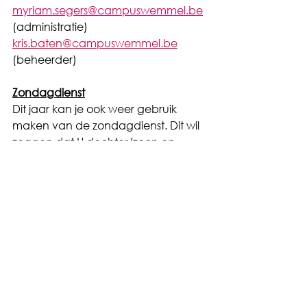
myriam.segers@campuswemmel.be
(administratie)
kris.baten@campuswemmel.be
(beheerder)
Zondagdienst
Dit jaar kan je ook weer gebruik 
maken van de zondagdienst. Dit wil 
zeggen dat U dochter/zoon op 
zondagavond al kan binnenkomen 
(tegen een extra vergoeding) en dit 
tussen 20u en 21u30. 
Gelieve dit door te geven indien U 
hiervan gebruik wil maken.
U kan zich hiervoor inschrijven voor 2 
periodes:
periode van september tot 
december: 170 €
periode van januari tot juni: 220 €